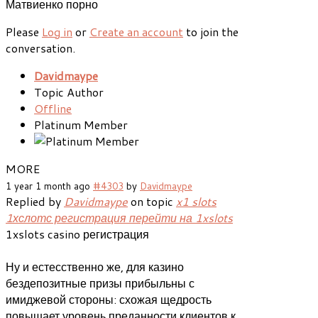
Матвиенко порно
Please
Log in
or
Create an account
to join the
conversation.
Davidmaype
Topic Author
Offline
Platinum Member
MORE
1 year 1 month ago
#4303
by
Davidmaype
Replied by
Davidmaype
on topic
x1 slots
1хслотс регистрация перейти на 1xslots
1xslots casino регистрация
Ну и естесственно же, для казино
бездепозитные призы прибыльны с
имиджевой стороны: схожая щедрость
повышает уровень преданности клиентов к