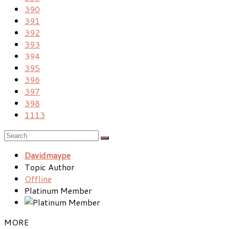
390
391
392
393
394
395
396
397
398
1113
Davidmaype
Topic Author
Offline
Platinum Member
MORE