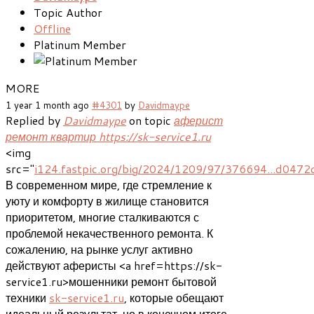
Topic Author
Offline
Platinum Member
MORE
1 year 1 month ago
#4301
by
Davidmaype
Replied by
Davidmaype
on topic
аферист
ремонт квартир https://sk-service1.ru
<img
src="
i124.fastpic.org/big/2024/1209/97/376694...d047
В современном мире, где стремление к
уюту и комфорту в жилище становится
приоритетом, многие сталкиваются с
проблемой некачественного ремонта. К
сожалению, на рынке услуг активно
действуют аферисты <a href=https://sk-
service1.ru>мошенники ремонт бытовой
техники
sk-service1.ru
, которые обещают
идеальный результат, но в конечном итоге