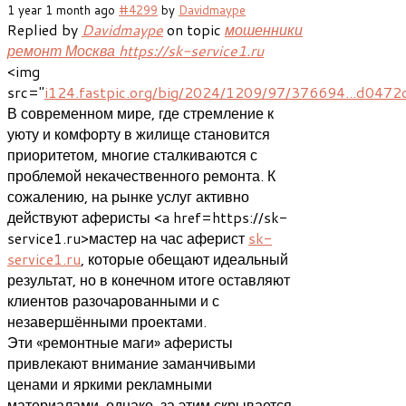
1 year 1 month ago
#4299
by
Davidmaype
Replied by
Davidmaype
on topic
мошенники
ремонт Москва https://sk-service1.ru
<img
src="
i124.fastpic.org/big/2024/1209/97/376694...d047
В современном мире, где стремление к
уюту и комфорту в жилище становится
приоритетом, многие сталкиваются с
проблемой некачественного ремонта. К
сожалению, на рынке услуг активно
действуют аферисты <a href=https://sk-
service1.ru>мастер на час аферист
sk-
service1.ru
, которые обещают идеальный
результат, но в конечном итоге оставляют
клиентов разочарованными и с
незавершёнными проектами.
Эти «ремонтные маги» аферисты
привлекают внимание заманчивыми
ценами и яркими рекламными
материалами, однако, за этим скрывается