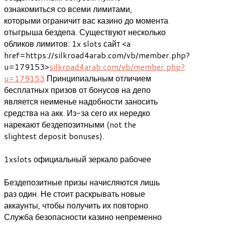
ознакомиться со всеми лимитами,
которыми ограничит вас казино до момента
отыгрыша бездепа. Существуют несколько
обликов лимитов: 1x slots сайт <a
href=https://silkroad4arab.com/vb/member.php?
u=179153>
silkroad4arab.com/vb/member.php?
u=179153
Принципиальным отличием
бесплатных призов от бонусов на депо
является неименье надобности заносить
средства на акк. Из-за сего их нередко
нарекают бездепозитными (not the
slightest deposit bonuses).
1xslots официальный зеркало рабочее
Бездепозитные призы начисляются лишь
раз один. Не стоит раскрывать новые
аккаунты, чтобы получить их повторно.
Служба безопасности казино непременно