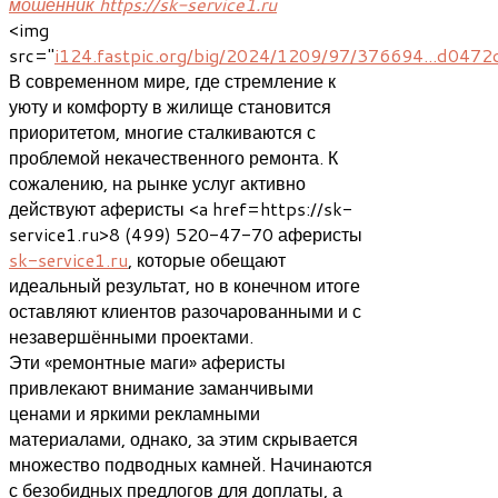
мошенник https://sk-service1.ru
<img
src="
i124.fastpic.org/big/2024/1209/97/376694...d047
В современном мире, где стремление к
уюту и комфорту в жилище становится
приоритетом, многие сталкиваются с
проблемой некачественного ремонта. К
сожалению, на рынке услуг активно
действуют аферисты <a href=https://sk-
service1.ru>8 (499) 520-47-70 аферисты
sk-service1.ru
, которые обещают
идеальный результат, но в конечном итоге
оставляют клиентов разочарованными и с
незавершёнными проектами.
Эти «ремонтные маги» аферисты
привлекают внимание заманчивыми
ценами и яркими рекламными
материалами, однако, за этим скрывается
множество подводных камней. Начинаются
с безобидных предлогов для доплаты, а