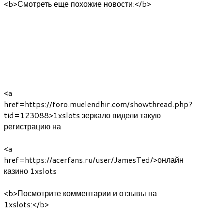
<b>Смотреть еще похожие новости:</b>
<a
href=https://foro.muelendhir.com/showthread.php?
tid=123088>1xslots зеркало видели такую
регистрацию на
<a
href=https://acerfans.ru/user/JamesTed/>онлайн
казино 1xslots
<b>Посмотрите комментарии и отзывы на
1xslots:</b>