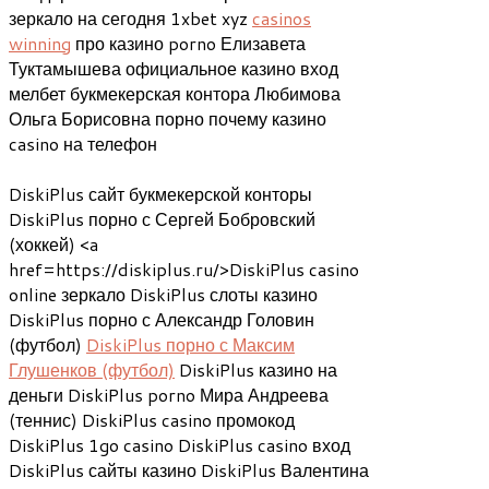
зеркало на сегодня 1xbet xyz
casinos
winning
про казино porno Елизавета
Туктамышева официальное казино вход
мелбет букмекерская контора Любимова
Ольга Борисовна порно почему казино
casino на телефон
DiskiPlus сайт букмекерской конторы
DiskiPlus порно с Сергей Бобровский
(хоккей) <a
href=https://diskiplus.ru/>DiskiPlus casino
online зеркало DiskiPlus слоты казино
DiskiPlus порно с Александр Головин
(футбол)
DiskiPlus порно с Максим
Глушенков (футбол)
DiskiPlus казино на
деньги DiskiPlus porno Мира Андреева
(теннис) DiskiPlus casino промокод
DiskiPlus 1go casino DiskiPlus casino вход
DiskiPlus сайты казино DiskiPlus Валентина