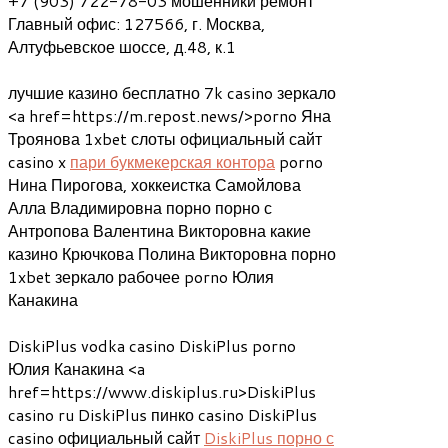
+7 (903) 722-78-03 мошенники ремонт
Главный офис: 127566, г. Москва,
Алтуфьевское шоссе, д.48, к.1
лучшие казино бесплатно 7k casino зеркало
<a href=https://m.repost.news/>porno Яна
Троянова 1xbet слоты официальный сайт
casino x
пари букмекерская контора
porno
Нина Пирогова, хоккеистка Самойлова
Алла Владимировна порно порно с
Антропова Валентина Викторовна какие
казино Крючкова Полина Викторовна порно
1xbet зеркало рабочее porno Юлия
Канакина
DiskiPlus vodka casino DiskiPlus porno
Юлия Канакина <a
href=https://www.diskiplus.ru>DiskiPlus
casino ru DiskiPlus пинко casino DiskiPlus
casino официальный сайт
DiskiPlus порно с