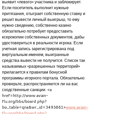
выявит «левого» участника и заблокирует.
Если посетитель выполнит нужные
притязания, отыграет собственную ставку и
решит вывести личный выигрыш, то ему
нужно сведению, собственно казино
обязательно потребует предоставить
ксерокопии собственных документов, дабы
удостовериться в реальности игрока. Если
учетная запись зарегистрирована под
виртуальным именем, выигранные
средства вывести не получится. Список так
называемых «разрешенных территорий»
прилагается к правилам бонусной
программы игорного портала. Обязательно
проверьте, распространяются ли на вас
сходственные санкции. <a
href=http://www.avian-
flu.org/bbs/board.php?
bo_table=qna&wr_id=3493861>
www.avian-
flu.org/bbs/board.php?