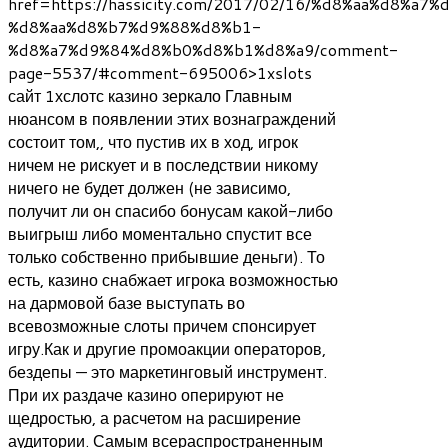
href=https://hassicity.com/2017/02/16/%d8%aa%d8%a
%d8%aa%d8%b7%d9%88%d8%b1-
%d8%a7%d9%84%d8%b0%d8%b1%d8%a9/comment-
page-5537/#comment-695006>1xslots
сайт 1хслотс казино зеркало Главным
нюансом в появлении этих вознаграждений
состоит том,, что пустив их в ход, игрок
ничем не рискует и в последствии никому
ничего не будет должен (не зависимо,
получит ли он спасибо бонусам какой-либо
выигрыш либо моментально спустит все
только собственно прибывшие деньги). То
есть, казино снабжает игрока возможностью
на дармовой базе выступать во
всевозможные слоты причем спонсирует
игру.Как и другие промоакции операторов,
бездепы — это маркетинговый инструмент.
При их раздаче казино оперируют не
щедростью, а расчетом на расширение
аудитории. Самым всераспространенным