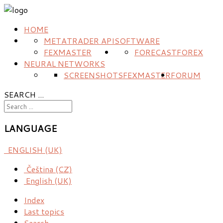
HOME
METATRADER API
SOFTWARE
FEXMASTER
FORECAST
FOREX
NEURAL NETWORKS
SCREENSHOTS
FEXMASTER
FORUM
SEARCH ...
LANGUAGE
ENGLISH (UK)
Čeština (CZ)
English (UK)
Index
Last topics
Search