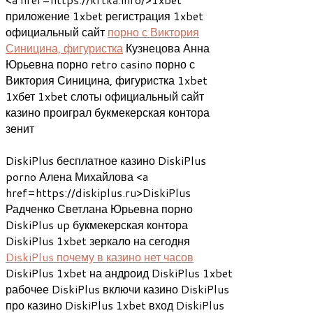
приложение 1xbet регистрация 1xbet
официальный сайт
порно с Виктория
Синицина, фигуристка
Кузнецова Анна
Юрьевна порно retro casino порно с
Виктория Синицина, фигуристка 1xbet
1хбет 1xbet слоты официальный сайт
казино проиграл букмекерская контора
зенит
DiskiPlus бесплатное казино DiskiPlus
porno Алена Михайлова <a
href=https://diskiplus.ru>DiskiPlus
Радченко Светлана Юрьевна порно
DiskiPlus up букмекерская контора
DiskiPlus 1xbet зеркало на сегодня
DiskiPlus почему в казино нет часов
DiskiPlus 1xbet на андроид DiskiPlus 1xbet
рабочее DiskiPlus включи казино DiskiPlus
про казино DiskiPlus 1xbet вход DiskiPlus