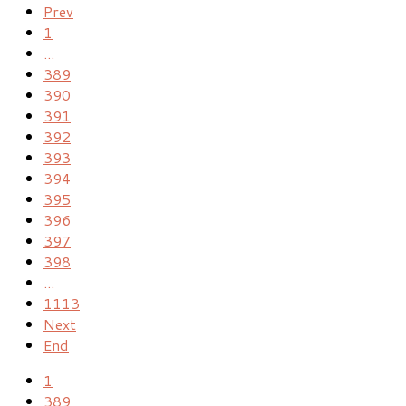
Prev
1
...
389
390
391
392
393
394
395
396
397
398
...
1113
Next
End
1
389