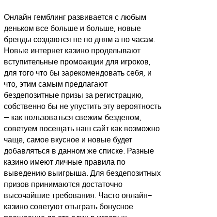
Онлайн гемблинг развивается с любым
деньком все больше и больше, новые
бренды создаются не по дням а по часам.
Новые интернет казино проделывают
вступительные промоакции для игроков,
для того что бы зарекомендовать себя, и
что, этим самым предлагают
бездепозитные призы за регистрацию,
собственно бы не упустить эту вероятность
— как пользоваться свежим бездепом,
советуем посещать наш сайт как возможно
чаще, самое вкусное и новые будет
добавляться в данном же списке. Разные
казино имеют личные правила по
выведению выигрыша. Для бездепозитных
призов принимаются достаточно
высочайшие требования. Часто онлайн-
казино советуют отыграть бонусное