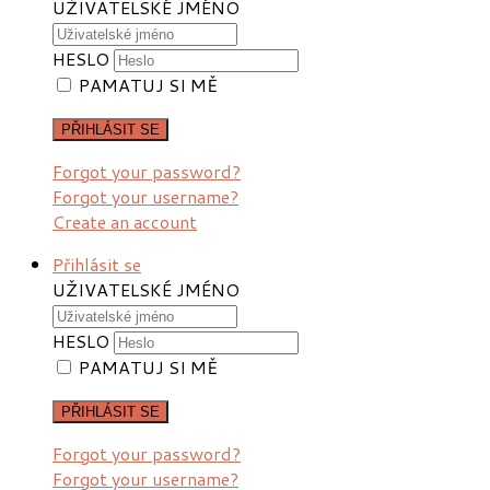
UŽIVATELSKÉ JMÉNO
HESLO
PAMATUJ SI MĚ
PŘIHLÁSIT SE
Forgot your password?
Forgot your username?
Create an account
Přihlásit se
UŽIVATELSKÉ JMÉNO
HESLO
PAMATUJ SI MĚ
PŘIHLÁSIT SE
Forgot your password?
Forgot your username?