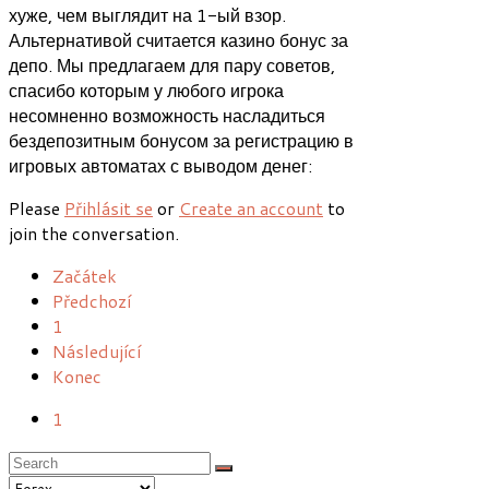
хуже, чем выглядит на 1-ый взор.
Альтернативой считается казино бонус за
депо. Мы предлагаем для пару советов,
спасибо которым у любого игрока
несомненно возможность насладиться
бездепозитным бонусом за регистрацию в
игровых автоматах с выводом денег:
Please
Přihlásit se
or
Create an account
to
join the conversation.
Začátek
Předchozí
1
Následující
Konec
1