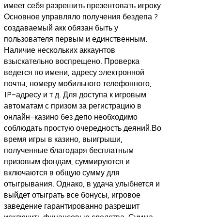
имеет себя разрешить презентовать игроку.
Основное управляло получения бездепа ?
создаваемый акк обязан быть у
пользователя первым и единственным.
Наличие нескольких аккаунтов
взыскательно воспрещено. Проверка
ведется по имени, адресу электронной
почты, номеру мобильного телефонного,
IP-адресу и т.д. Для доступа к игровым
автоматам с призом за регистрацию в
онлайн-казино без депо необходимо
соблюдать простую очередность деяний.Во
время игры в казино, выигрыши,
полученные благодаря бесплатным
призовым фондам, суммируются и
включаются в общую сумму для
отыгрывания. Однако, в удача улыбнется и
выйдет отыграть все бонусы, игровое
заведение гарантированно разрешит
исключить финансовые средства. Сумма