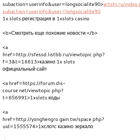
subaction=userinfo&user=longsocialite90>
artshi.ru/index
subaction=userinfo&user=longsocialite90
1x slots регистрация в 1xslots casino
<b>Смотреть еще похожие новости:</b>
<a
href=http://sfessd.listbb.ru/viewtopic.php?
f=3&t=16613>казино 1x slots
официальный сайт
<a href=https://forum.dis-
course.net/viewtopic.php?
t=656991>1xslots коды
<a
href=http://yonghengro.gain.tw/space.php?
uid=1555574>1хслотс казино зеркало