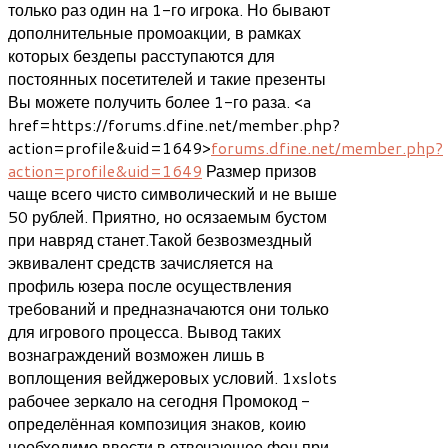
только раз один на 1-го игрока. Но бывают
дополнительные промоакции, в рамках
которых бездепы расступаются для
постоянных посетителей и такие презенты
Вы можете получить более 1-го раза. <a
href=https://forums.dfine.net/member.php?
action=profile&uid=1649>
forums.dfine.net/member.php?
action=profile&uid=1649
Размер призов
чаще всего чисто символический и не выше
50 рублей. Приятно, но осязаемым бустом
при навряд станет.Такой безвозмездный
эквивалент средств зачисляется на
профиль юзера после осуществления
требований и предназначаются они только
для игрового процесса. Вывод таких
вознаграждений возможен лишь в
воплощения вейджеровых условий. 1xslots
рабочее зеркало на сегодня Промокод -
определённая композиция знаков, коию
необходимо ввести в отвечающее фон при