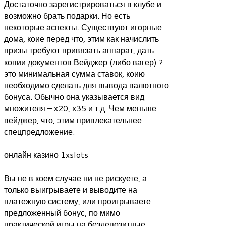
Достаточно зарегистрироваться в клубе и
возможно брать подарки. Но есть
некоторые аспекты. Существуют игорные
дома, коие перед что, этим как начислить
призы требуют привязать аппарат, дать
копии документов.Вейджер (либо вагер) ?
это минимальная сумма ставок, коию
необходимо сделать для вывода валютного
бонуса. Обычно она указывается вид
множителя – х20, х35 и т.д. Чем меньше
вейджер, что, этим привлекательнее
спецпредложение.
онлайн казино 1xslots
Вы не в коем случае ни не рискуете, а
только выигрываете и выводите на
платежную систему, или проигрываете
предложенный бонус, по мимо
практической игры на бездепозитные